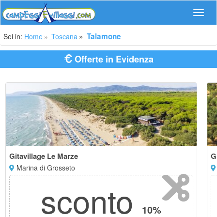
Navig
Talamone
Sei in:
Home
Toscana
Offerte in Evidenza
Gitavillage Le Marze
G
Marina di Grosseto
sconto
10%