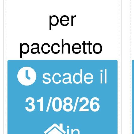
per
pacchetto
scade il
31/08/26
in