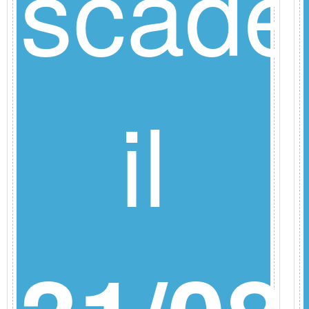
e
scade
il