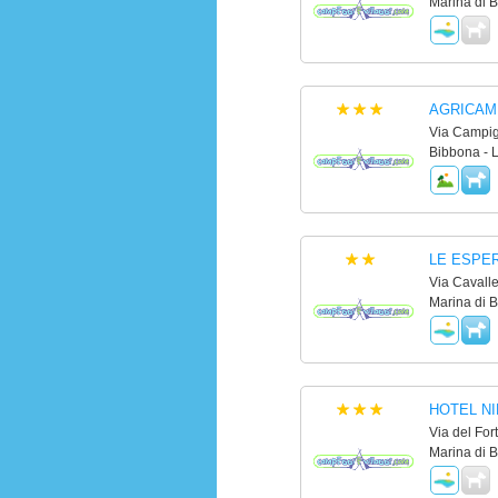
Marina di B
AGRICAM
Via Campig
Bibbona - 
LE ESPER
Via Cavall
Marina di B
HOTEL NI
Via del Fort
Marina di B