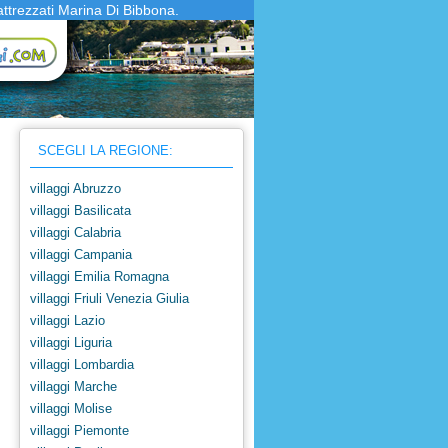
attrezzati Marina Di Bibbona.
SCEGLI LA REGIONE:
villaggi Abruzzo
villaggi Basilicata
villaggi Calabria
villaggi Campania
villaggi Emilia Romagna
villaggi Friuli Venezia Giulia
villaggi Lazio
villaggi Liguria
Gitavillage Talamone
Gitavill
villaggi Lombardia
villaggi Marche
alamone
Marina di Grosseto
villaggi Molise
villaggi Piemonte
10%