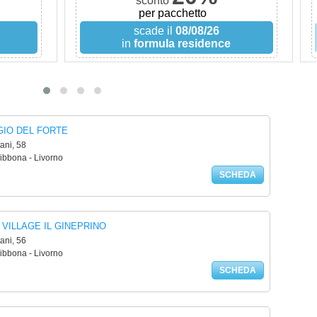
sconto
per pacchetto
scade il
08/08/26
in
formula residence
IO DEL FORTE
tani, 58
ibbona - Livorno
SCHEDA
VILLAGE IL GINEPRINO
tani, 56
ibbona - Livorno
SCHEDA