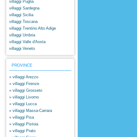
sconto
scon
villaggi Puglia
per pacchetto
per 
villaggi Sardegna
scade il
31/08/26
scade
villaggi Sicilia
in
formula residence
in
form
villaggi Toscana
villaggi Trentino Alto Adige
villaggi Umbria
villaggi Valle d'Aosta
villaggi Veneto
PROVINCE
» villaggi Arezzo
» villaggi Firenze
» villaggi Grosseto
» villaggi Livorno
» villaggi Lucca
» villaggi Massa-Carrara
» villaggi Pisa
» villaggi Pistoia
» villaggi Prato