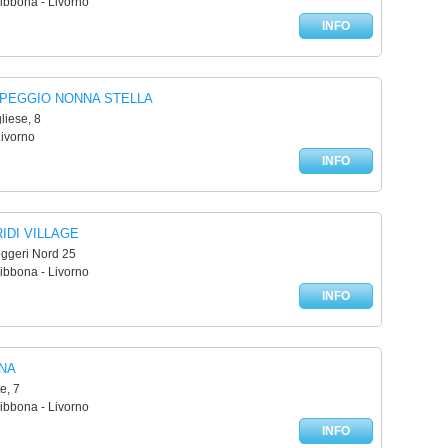
ibbona - Livorno
INFO
PEGGIO NONNA STELLA
liese, 8
Livorno
INFO
IDI VILLAGE
eggeri Nord 25
ibbona - Livorno
INFO
NA
e, 7
ibbona - Livorno
INFO