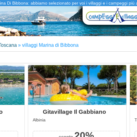
ina Di Bibbona: abbiamo selezionato per voi i villaggi e i campeggi più 
oscana
»
villaggi Marina di Bibbona
io
Gitavillage Il Gabbiano
Albinia
T
20%