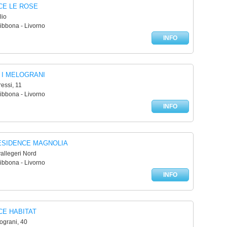
CE LE ROSE
lio
ibbona - Livorno
INFO
 I MELOGRANI
ressi, 11
ibbona - Livorno
INFO
ESIDENCE MAGNOLIA
allegeri Nord
ibbona - Livorno
INFO
CE HABITAT
ograni, 40