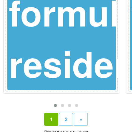
a
formul
nce
reside
1
2
»