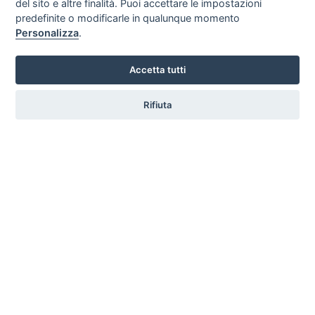
del sito e altre finalità. Puoi accettare le impostazioni
predefinite o modificarle in qualunque momento
Personalizza
.
Green Park Resort
Tirrenia - Calambrone - Pisa - Pisa
Accetta tutti
Mare
NON ammessi
Rifiuta
Contatta
Camping Internazionale
Marina di Pisa - Pisa
Mare
ammessi
Contatta
Regina Del Mare Holiday Apartments
Calambrone - Pisa