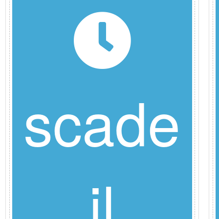
scade
il