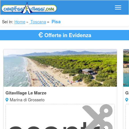
Navig
Pisa
Sei in:
Home
Toscana
Offerte in Evidenza
Gitavillage Le Marze
G
Marina di Grosseto