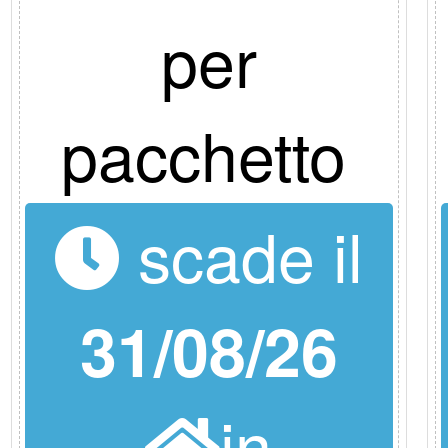
per
pacchetto
scade il
31/08/26
in