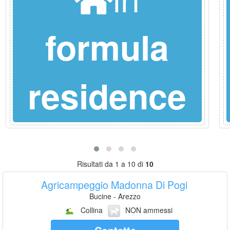
formula
residence
Risultati da 1 a 10 di
10
Agricampeggio Madonna Di Pogi
Bucine - Arezzo
Collina
NON ammessi