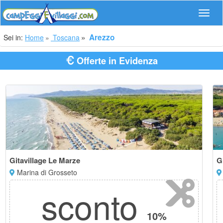
Navig
Arezzo
Sei in:
Home
Toscana
Offerte in Evidenza
Gitavillage Le Marze
G
Marina di Grosseto
sconto
10%