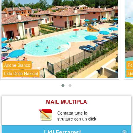
Airone Bianco
Po
Lido Delle Nazioni
Li
MAIL MULTIPLA
Contatta tutte le
strutture con un click
Lidi Ferraresi