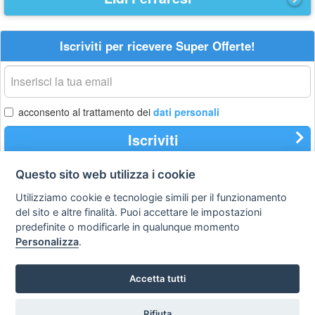
Iscriviti per ricevere Super Offerte!
La
tua
email
acconsento al trattamento dei
dati personali
Iscriviti
Questo sito web utilizza i cookie
Privacy
Avviso
Scrivici
Utilizziamo cookie e tecnologie simili per il funzionamento
policy
legale
del sito e altre finalità. Puoi accettare le impostazioni
predefinite o modificarle in qualunque momento
Preferenze cookie
Personalizza
.
Accetta tutti
Copyright © 2008
SVILUPPO TURISMO ITALIA S.r.L. unipersonale
P.IVA: 01665350433 - R.E.A. FM-195884 Via A. Costa, 2
Rifiuta