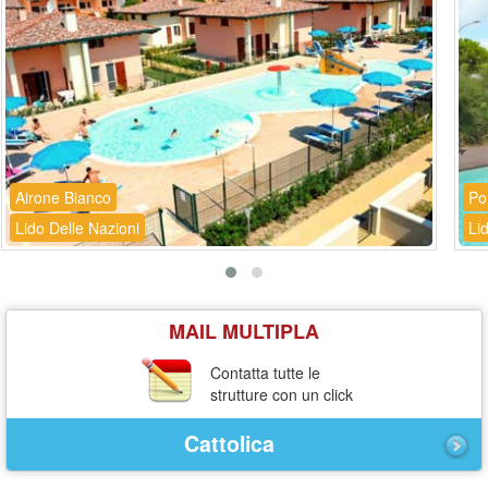
Airone Bianco
Po
Lido Delle Nazioni
Li
MAIL MULTIPLA
Contatta tutte le
strutture con un click
Cattolica