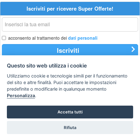
Iscriviti per ricevere Super Offerte!
La
tua
email
acconsento al trattamento dei
dati personali
Iscriviti
Questo sito web utilizza i cookie
Utilizziamo cookie e tecnologie simili per il funzionamento
Privacy
Avviso
Scrivici
policy
legale
del sito e altre finalità. Puoi accettare le impostazioni
predefinite o modificarle in qualunque momento
Preferenze cookie
Personalizza
.
Accetta tutti
Copyright © 2008
SVILUPPO TURISMO ITALIA S.r.L. unipersonale
P.IVA: 01665350433 - R.E.A. FM-195884 Via A. Costa, 2
Rifiuta
63822 Porto San Giorgio (FM)