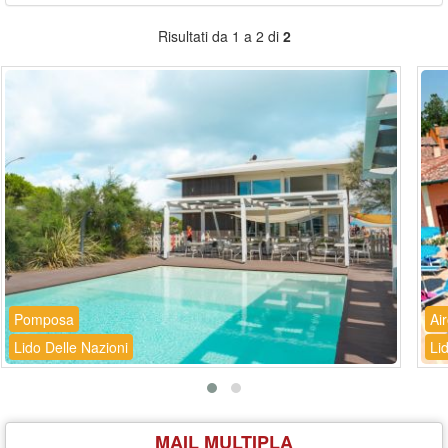
Risultati da 1 a 2 di
2
Pomposa
Ai
Lido Delle Nazioni
Li
MAIL MULTIPLA