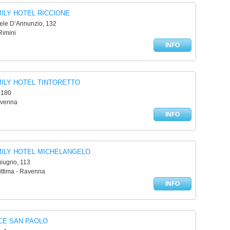
ILY HOTEL RICCIONE
iele D’Annunzio, 132
Rimini
INFO
ILY HOTEL TINTORETTO
, 180
avenna
INFO
MILY HOTEL MICHELANGELO
giugno, 113
ittima - Ravenna
INFO
CE SAN PAOLO