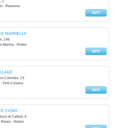
, 1
vio - Ravenna
INFO
CE MARINELLA
n, 146
ea Marina - Rimini
INFO
ILLAGE
oro Colombo, 23
 - Forli-Cesena
INFO
CE CIGNO
ucci di Calboli, 6
 Rimini - Rimini