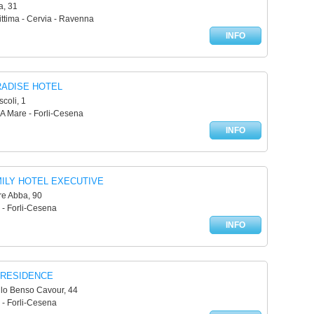
a, 31
ttima - Cervia - Ravenna
INFO
RADISE HOTEL
scoli, 1
A Mare - Forli-Cesena
INFO
ILY HOTEL EXECUTIVE
re Abba, 90
 - Forli-Cesena
INFO
 RESIDENCE
llo Benso Cavour, 44
 - Forli-Cesena