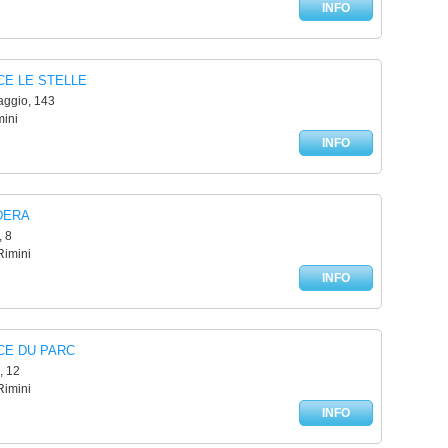
INFO
CE LE STELLE
ggio, 143
mini
INFO
DERA
, 8
Rimini
INFO
CE DU PARC
, 12
Rimini
INFO