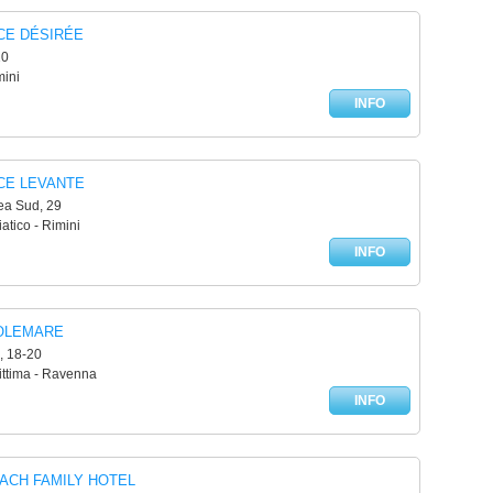
CE DÉSIRÉE
10
mini
INFO
CE LEVANTE
ea Sud, 29
atico - Rimini
INFO
OLEMARE
, 18-20
ittima - Ravenna
INFO
ACH FAMILY HOTEL