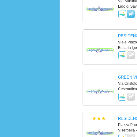
Via Sarsina
Lido di Sa
RESIDEN
Viale Pinzo
Bellaria Ig
GREEN V
Via Cristof
Cesenatico
RESIDEN
Piazza Paol
Viserbella -