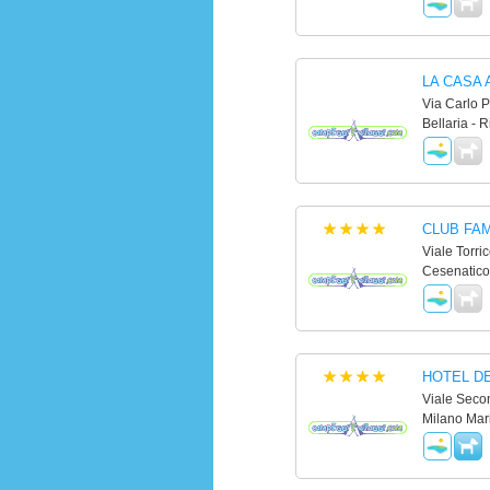
LA CASA 
Via Carlo P
Bellaria - R
CLUB FA
Viale Torric
Cesenatico
HOTEL D
Viale Seco
Milano Mari