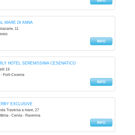
INFO
AL MARE DI ANNA
isacane, 11
imini
INFO
MILY HOTEL SERENISSIMA CESENATICO
elli 19
 - Forli-Cesena
INFO
ERBY EXCLUSIVE
nda Traversa a mare, 27
ttima - Cervia - Ravenna
INFO