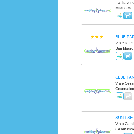
IIIa Travers
Milano Mari
BLUE PA
Viale R. Pa
San Mauro 
CLUB FAM
Viale Cesa
Cesenatico
SUNRISE
Viale Cami
Cesenatico