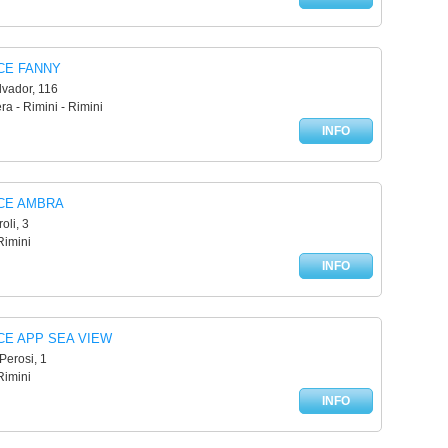
CE FANNY
lvador, 116
ra - Rimini - Rimini
INFO
CE AMBRA
roli, 3
Rimini
INFO
CE APP SEA VIEW
Perosi, 1
Rimini
INFO