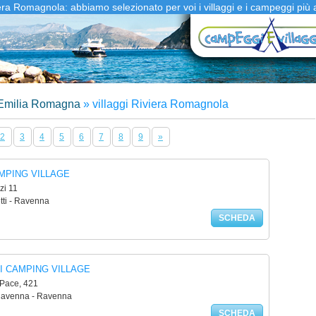
iera Romagnola: abbiamo selezionato per voi i villaggi e i campeggi più 
milia Romagna
»
villaggi Riviera Romagnola
2
3
4
5
6
7
8
9
»
MPING VILLAGE
zi 11
tti - Ravenna
SCHEDA
I CAMPING VILLAGE
 Pace, 421
Ravenna - Ravenna
SCHEDA