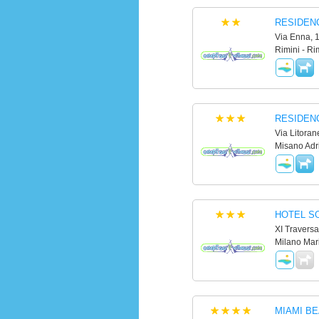
RESIDEN
Via Enna, 
Rimini - Ri
RESIDEN
Via Litoran
Misano Adri
HOTEL S
XI Traversa
Milano Mar
MIAMI BE