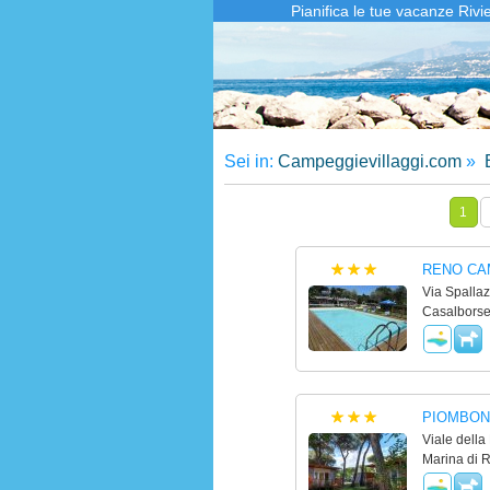
Pianifica le tue vacanze Riv
Sei in:
Campeggievillaggi.com
»
E
1
RENO CA
Via Spallaz
Casalborse
PIOMBON
Viale della
Marina di 