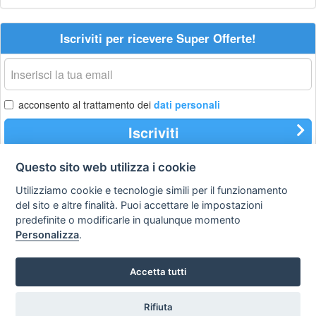
Iscriviti per ricevere Super Offerte!
La
tua
email
acconsento al trattamento dei
dati personali
Iscriviti
Questo sito web utilizza i cookie
Utilizziamo cookie e tecnologie simili per il funzionamento
Privacy
Avviso
Scrivici
policy
legale
del sito e altre finalità. Puoi accettare le impostazioni
predefinite o modificarle in qualunque momento
Preferenze cookie
Personalizza
.
Accetta tutti
Copyright © 2008
SVILUPPO TURISMO ITALIA S.r.L. unipersonale
P.IVA: 01665350433 - R.E.A. FM-195884 Via A. Costa, 2
Rifiuta