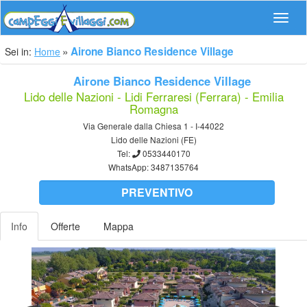
Navig
Airone Bianco Residence Village
Sei in:
Home
Airone Bianco Residence Village
Lido delle Nazioni - Lidi Ferraresi (Ferrara) - Emilia
Romagna
Via Generale dalla Chiesa 1 - I-44022
Lido delle Nazioni (FE)
Tel:
0533440170
WhatsApp:
3487135764
PREVENTIVO
Info
Offerte
Mappa
Previous
Nex