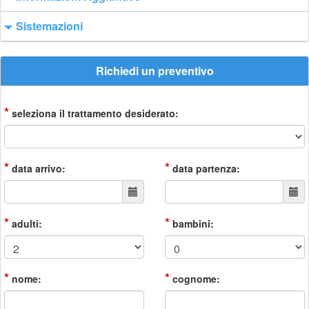
Sistemazioni
Richiedi un preventivo
*
seleziona il trattamento desiderato:
*
*
data arrivo:
data partenza:
*
*
adulti:
bambini:
*
*
nome:
cognome: