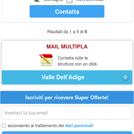
Contatta
Risultati da 1 a 5 di
5
MAIL MULTIPLA
Contatta tutte le
strutture con un click
Valle Dell'Adige
Iscriviti per ricevere Super Offerte!
La
tua
email
acconsento al trattamento dei
dati personali