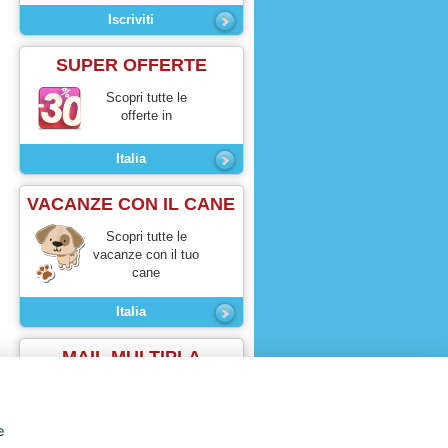
SUPER OFFERTE
Scopri tutte le
offerte in
Italia
VACANZE CON IL CANE
Scopri tutte le
vacanze con il tuo
cane
Italia
MAIL MULTIPLA
Contatta tutte le
strutture con un click
e