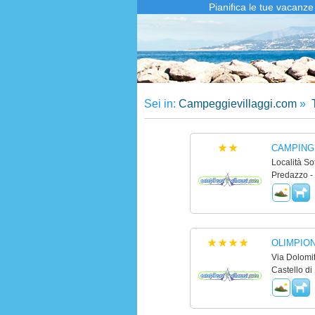
Pianifica le tue vacanze
Sei in:
Campeggievillaggi.com
»
T
CAMPING
Località So
Predazzo -
OLIMPIO
Via Dolomit
Castello di