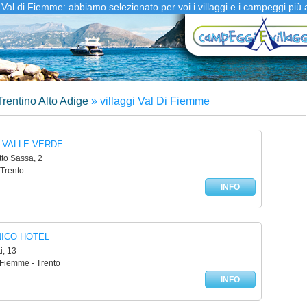
 Val di Fiemme: abbiamo selezionato per voi i villaggi e i campeggi più 
rentino Alto Adige
»
villaggi Val Di Fiemme
 VALLE VERDE
tto Sassa, 2
 Trento
INFO
NICO HOTEL
i, 13
 Fiemme - Trento
INFO