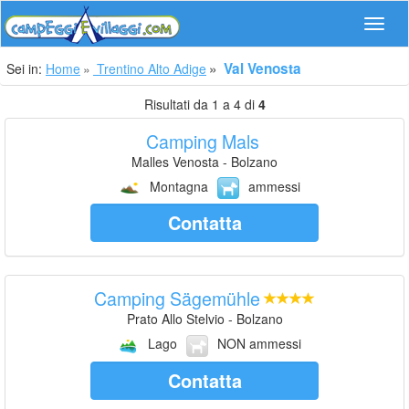
Navig
Val Venosta
Sei in:
Home
Trentino Alto Adige
Risultati da 1 a 4 di
4
Camping Mals
Malles Venosta - Bolzano
Montagna
ammessi
Contatta
Camping Sägemühle
Prato Allo Stelvio - Bolzano
Lago
NON ammessi
Contatta