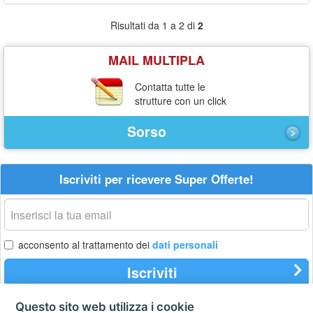
Risultati da 1 a 2 di
2
MAIL MULTIPLA
Contatta tutte le
strutture con un click
Sorso
Iscriviti per ricevere Super Offerte!
La
tua
email
acconsento al trattamento dei
dati personali
Iscriviti
Questo sito web utilizza i cookie