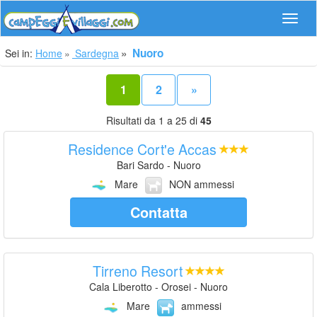
Navig
Nuoro
Sei in:
Home
Sardegna
1
2
»
Risultati da 1 a 25 di
45
Residence Cort'e Accas
Bari Sardo - Nuoro
Mare
NON ammessi
Contatta
Tirreno Resort
Cala Liberotto - Orosei - Nuoro
Mare
ammessi