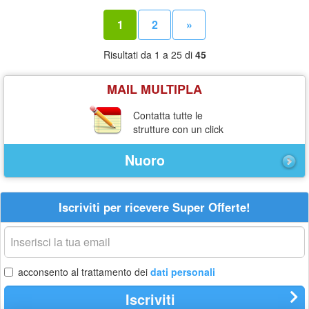
1
2
»
Risultati da 1 a 25 di
45
MAIL MULTIPLA
Contatta tutte le
strutture con un click
Nuoro
Iscriviti per ricevere Super Offerte!
La
tua
email
acconsento al trattamento dei
dati personali
Iscriviti