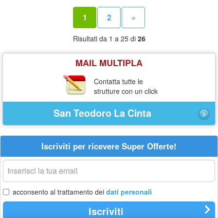
1
2
»
Risultati da 1 a 25 di
26
MAIL MULTIPLA
Contatta tutte le
strutture con un click
San Teodoro La Cinta
Iscriviti per ricevere Super Offerte!
La
tua
email
acconsento al trattamento dei
dati personali
Iscriviti