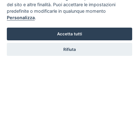
del sito e altre finalità. Puoi accettare le impostazioni
predefinite o modificarle in qualunque momento
Personalizza
.
Accetta tutti
Rifiuta
Torre Castiglione
Ca
Porto Cesareo
Pe
MAIL MULTIPLA
Contatta tutte le
strutture con un click