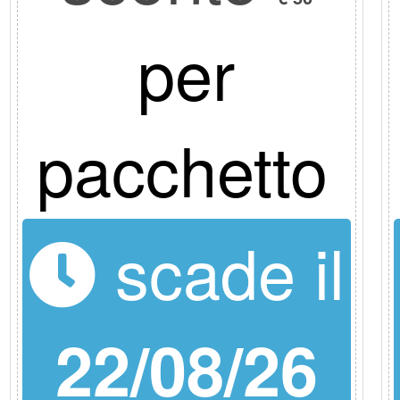
per
pacchetto
scade il
22/08/26