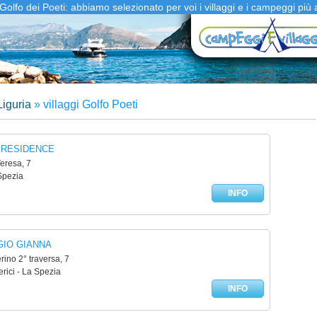
Golfo dei Poeti: abbiamo selezionato per voi i villaggi e i campeggi più a
iguria
»
villaggi Golfo Poeti
 RESIDENCE
eresa, 7
 Spezia
INFO
IO GIANNA
rino 2° traversa, 7
erici - La Spezia
INFO