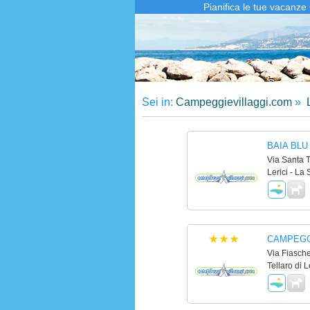
Pianifica le tue vacanze 
Sei in:
Campeggievillaggi.com
»
L
BAIA BLU
Via Santa T
Lerici - La
CAMPEGG
Via Fiasche
Tellaro di L