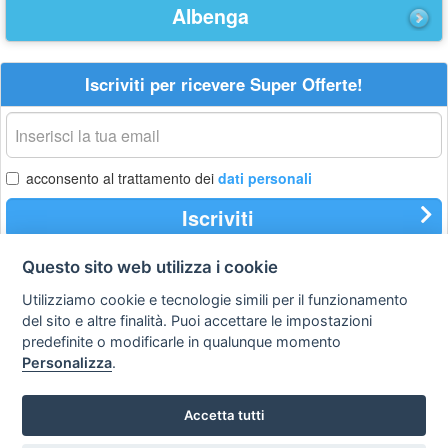
Albenga
Iscriviti per ricevere Super Offerte!
La
tua
email
acconsento al trattamento dei
dati personali
Iscriviti
Questo sito web utilizza i cookie
Utilizziamo cookie e tecnologie simili per il funzionamento
Privacy
Avviso
Scrivici
policy
legale
del sito e altre finalità. Puoi accettare le impostazioni
predefinite o modificarle in qualunque momento
Preferenze cookie
Personalizza
.
Accetta tutti
Copyright © 2008
SVILUPPO TURISMO ITALIA S.r.L. unipersonale