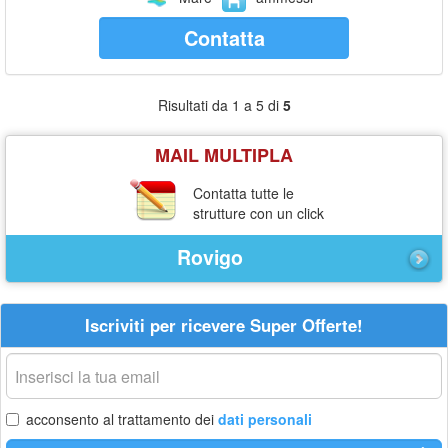
Contatta
Risultati da 1 a 5 di
5
MAIL MULTIPLA
Contatta tutte le
strutture con un click
Rovigo
Iscriviti per ricevere Super Offerte!
La
tua
email
acconsento al trattamento dei
dati personali