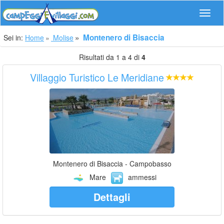
Navig
Montenero di Bisaccia
Sei in:
Home
Molise
Risultati da 1 a 4 di
4
Villaggio Turistico Le Meridiane
Montenero di Bisaccia - Campobasso
Mare
ammessi
Dettagli