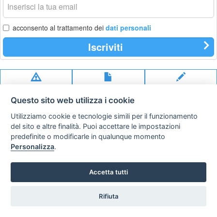
tua
email
acconsento al trattamento dei
dati personali
Iscriviti
Privacy
Avviso
Scrivici
policy
legale
Questo sito web utilizza i cookie
Preferenze cookie
Utilizziamo cookie e tecnologie simili per il funzionamento
del sito e altre finalità. Puoi accettare le impostazioni
predefinite o modificarle in qualunque momento
Copyright © 2008
Personalizza
.
SVILUPPO TURISMO ITALIA S.r.L. unipersonale
P.IVA: 01665350433 - R.E.A. FM-195884 Via A. Costa, 2
63822 Porto San Giorgio (FM)
Accetta tutti
Rifiuta