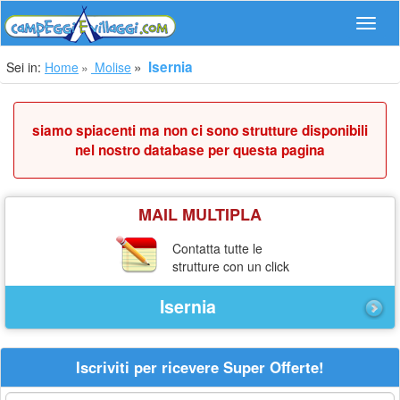
Navig
Isernia
Sei in:
Home
Molise
siamo spiacenti ma non ci sono strutture disponibili
nel nostro database per questa pagina
MAIL MULTIPLA
Contatta tutte le
strutture con un click
Isernia
Iscriviti per ricevere Super Offerte!
La