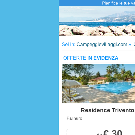
Pianifica le tue 
Sei in:
Campeggievillaggi.com
»
OFFERTE
IN EVIDENZA
Residence Trivento
Palinuro
€ 30