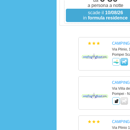
da
a persona a notte
scade il
10/08/26
in
formula residence
CAMPING
Via Plinio,
Pompei Sca
CAMPING
Via Villa de
Pompei - N
CAMPING
Via Plinio 