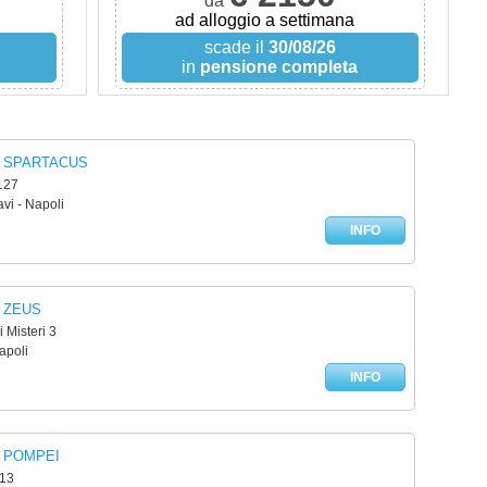
da
ad alloggio a settimana
scade il
30/08/26
in
pensione completa
 SPARTACUS
 127
vi - Napoli
INFO
 ZEUS
i Misteri 3
apoli
INFO
 POMPEI
113