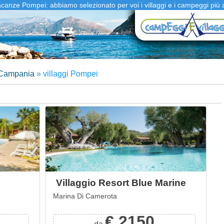
vacanze Pompei: abbiamo selezionato per voi i villaggi e i campeggi più 
Campania
»
villaggi Pompei
Villaggio Resort Blue Marine
Marina Di Camerota
€ 2150