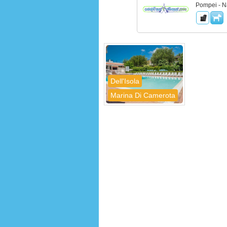
Pompei - N
Dell'Isola
Marina Di Camerota