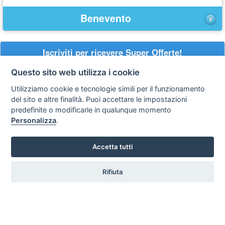
Benevento
Iscriviti per ricevere Super Offerte!
La
Questo sito web utilizza i cookie
tua
Utilizziamo cookie e tecnologie simili per il funzionamento
email
acconsento al trattamento dei
dati personali
del sito e altre finalità. Puoi accettare le impostazioni
predefinite o modificarle in qualunque momento
Iscriviti
Personalizza
.
Accetta tutti
Privacy
Avviso
Scrivici
policy
legale
Rifiuta
Preferenze cookie
Copyright © 2008