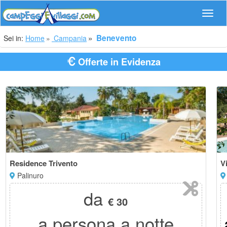
Navig
Benevento
Sei in:
Home
Campania
Offerte in Evidenza
Residence Trivento
V
Palinuro
da
€ 30
a persona a notte