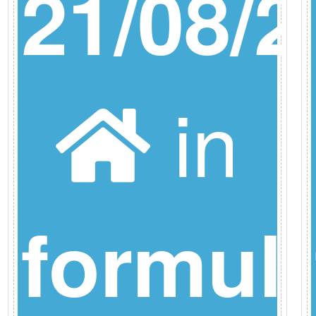
26
21/08/2
in
a
formul