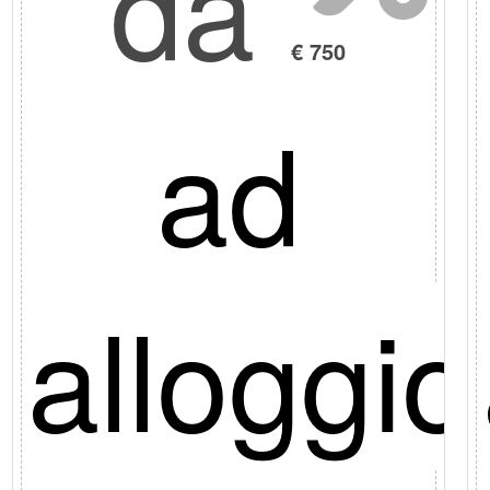
da
€ 750
ad
o
alloggio