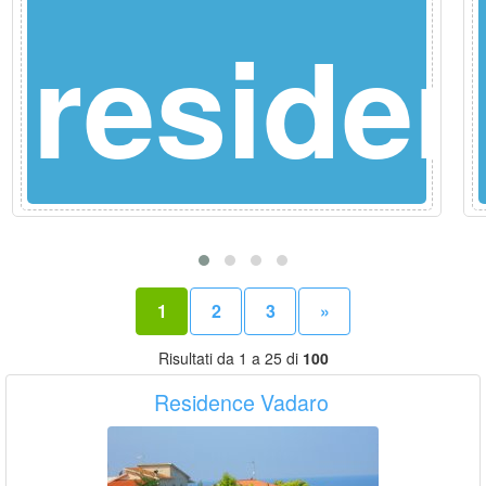
nce
reside
1
2
3
»
Risultati da 1 a 25 di
100
Residence Vadaro