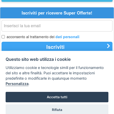
Iscriviti per ricevere Super Offerte!
La
tua
email
acconsento al trattamento dei
dati personali
Iscriviti
Questo sito web utilizza i cookie
Privacy
Avviso
Scrivici
Utilizziamo cookie e tecnologie simili per il funzionamento
policy
legale
del sito e altre finalità. Puoi accettare le impostazioni
predefinite o modificarle in qualunque momento
Preferenze cookie
Personalizza
.
Accetta tutti
Copyright © 2008
SVILUPPO TURISMO ITALIA S.r.L. unipersonale
P.IVA: 01665350433 - R.E.A. FM-195884 Via A. Costa, 2
Rifiuta
63822 Porto San Giorgio (FM)