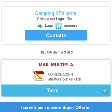
Camping Il Falcone
Civitella del Lago - Terni
Lago
ammessi
Contatta
Risultati da 1 a 3 di
3
MAIL MULTIPLA
Contatta tutte le
strutture con un click
Terni
Iscriviti per ricevere Super Offerte!