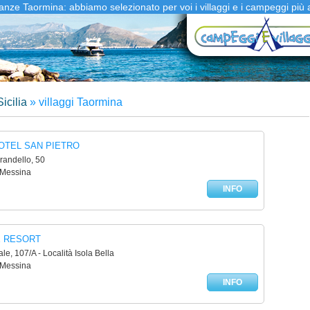
canze Taormina: abbiamo selezionato per voi i villaggi e i campeggi più 
icilia
»
villaggi Taormina
OTEL SAN PIETRO
irandello, 50
 Messina
INFO
E RESORT
le, 107/A - Località Isola Bella
 Messina
INFO