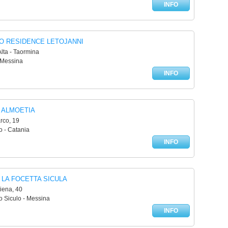
INFO
O RESIDENCE LETOJANNI
Alta - Taormina
 Messina
INFO
 ALMOETIA
rco, 19
o - Catania
INFO
LA FOCETTA SICULA
iena, 40
o Siculo - Messina
INFO