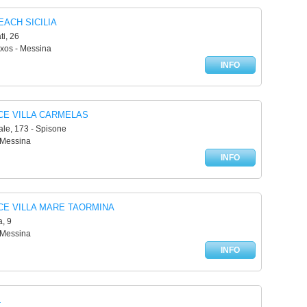
ACH SICILIA
i, 26
axos - Messina
INFO
CE VILLA CARMELAS
le, 173 - Spisone
 Messina
INFO
CE VILLA MARE TAORMINA
, 9
 Messina
INFO
L