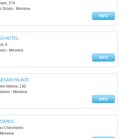
are, 274
o Siculo - Messina
INFO
SÒ HOTEL
li, 4
axos - Messina
INFO
AESAR PALACE
re Valeria, 130
 Naxos - Messina
INFO
NTARES
o Chincherini
 Messina