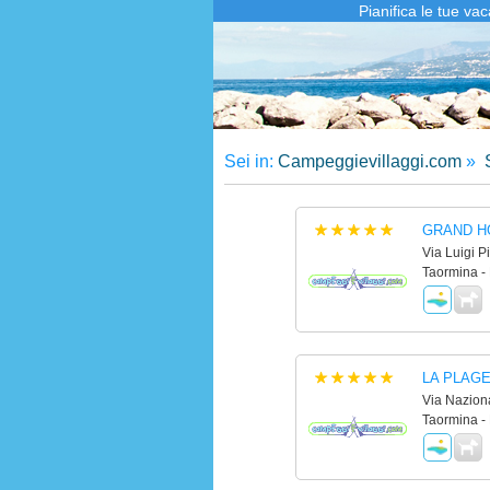
Pianifica le tue va
Sei in:
Campeggievillaggi.com
»
S
GRAND H
Via Luigi P
Taormina -
LA PLAG
Via Naziona
Taormina -