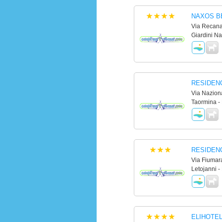
NAXOS BE
Via Recanat
Giardini N
RESIDEN
Via Naziona
Taormina -
RESIDEN
Via Fiumara
Letojanni -
ELIHOTE