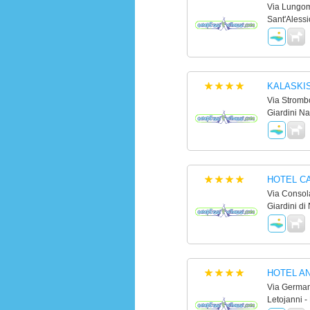
Via Lungom
Sant'Alessi
KALASKI
Via Strombo
Giardini N
HOTEL C
Via Consola
Giardini di
HOTEL A
Via German
Letojanni -