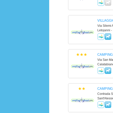
VILLAGGI
Via Silemi 
Letojanni -
CAMPING
Via San Ma
Calatabian
CAMPING 
Contrada S
Sant'Alessi