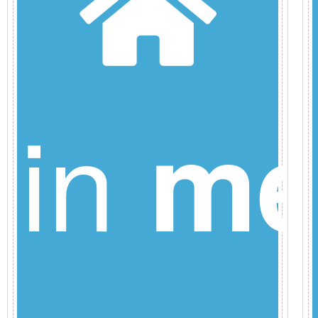
in
me