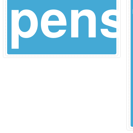
ula
pens
dence