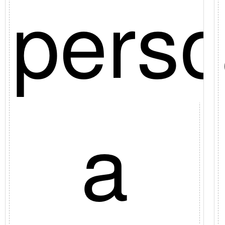
gio
pers
a