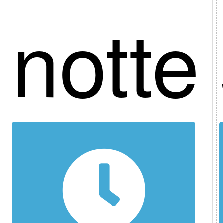
no
notte