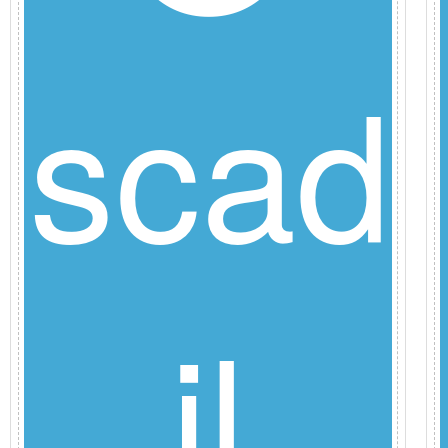
e
scad
il