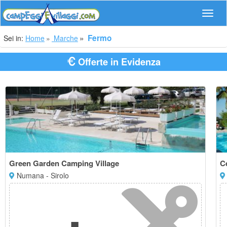
Navig
Fermo
Sei in:
Home
Marche
Offerte in Evidenza
Green Garden Camping Village
C
Numana - Sirolo