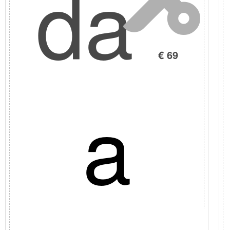
da
€ 69
a