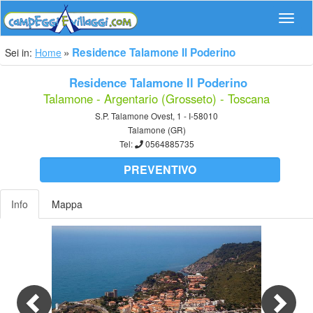
Navig
Residence Talamone Il Poderino
Sei in:
Home
Residence Talamone Il Poderino
Talamone - Argentario (Grosseto) - Toscana
S.P. Talamone Ovest, 1 - I-58010
Talamone (GR)
Tel:
0564885735
PREVENTIVO
Info
Mappa
Previous
Nex