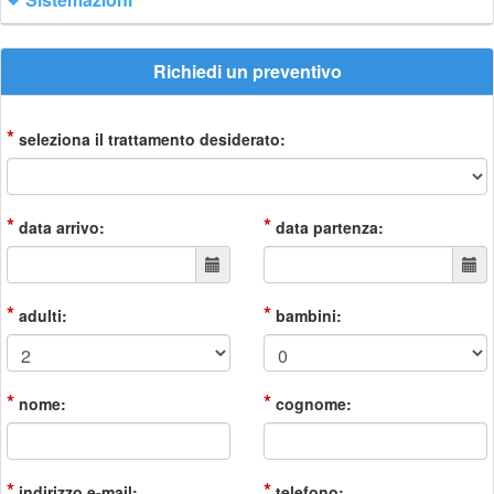
Richiedi un preventivo
*
seleziona il trattamento desiderato:
*
*
data arrivo:
data partenza:
*
*
adulti:
bambini:
*
*
nome:
cognome:
*
*
indirizzo e-mail:
telefono: