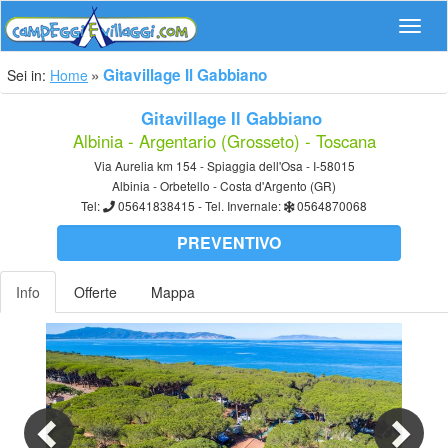
Navig
Gitavillage Il Gabbiano
Sei in:
Home
Gitavillage Il Gabbiano
Albinia - Argentario (Grosseto) - Toscana
Via Aurelia km 154 - Spiaggia dell'Osa - I-58015
Albinia - Orbetello - Costa d'Argento (GR)
Tel:
05641838415
- Tel. Invernale:
0564870068
PREVENTIVO
Info
Offerte
Mappa
Previous
Nex