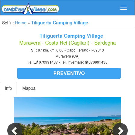
Navig
Tiliguerta Camping Village
Sei in:
Home
Tiliguerta Camping Village
Muravera - Costa Rei (Cagliari) - Sardegna
S.P. 97 km. km. 6,00 - Capo Ferrato - I-09043
Muravera (CA)
Tel:
070991437
- Tel. Invernale:
070991438
PREVENTIVO
Info
Mappa
Previous
Nex