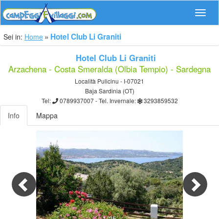
Navig
Hotel Club Li Graniti
Sei in:
Home
Hotel Club Li Graniti
Arzachena - Costa Smeralda (Olbia Tempio) - Sardegna
Località Pulicinu - I-07021
Baja Sardinia (OT)
Tel:
0789937007
- Tel. Invernale:
3293859532
Info
Mappa
Previous
Nex
1/25