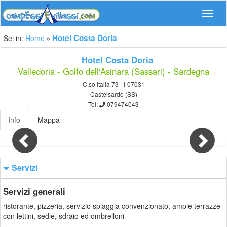
Navig
Hotel Costa Doria
Sei in:
Home
Hotel Costa Doria
Valledoria - Golfo dell'Asinara (Sassari) - Sardegna
C.so Italia 73 - I-07031
Castelsardo (SS)
Tel:
079474043
Info
Mappa
Previous
Nex
Servizi
Servizi generali
ristorante, pizzeria, servizio spiaggia convenzionato, ampie terrazze
con lettini, sedie, sdraio ed ombrelloni