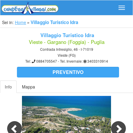
Navig
Villaggio Turistico Idra
Sei in:
Home
Villaggio Turistico Idra
Vieste - Gargano (Foggia) - Puglia
Contrada Intresiglio, 46 - I-71019
Vieste (FG)
Tel:
0884705547
- Tel. Invernale:
3403310914
PREVENTIVO
Info
Mappa
Previous
Nex