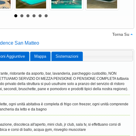
Torna Su
sidence San Matteo
ioni Aggiuntive
Mappa
Sistemazioni
orante, ristorante da asporto, bar, lavanderia, parcheggio custodito, NON
ETTUIAMO SERVIZIO DI MEZZA PENSIONE O PENSIONE COMPLETA tuttavia
ido privato della struttura si può usufruire solo a pranzo del servizio di ristoro
mi, secondi, bruschette, pane e pomodoro e prodotti tipici della nostra regione).
clette, ogni unità abitativa è completa di frigo con freezer, ogni unità comprende
iancheria da letto e da bagno
zione, discoteca all'aperto, mini club, jr club, sala tv, si effettuano corsi di
bica e corsi di ballo, acqua gym, risveglio muscolare