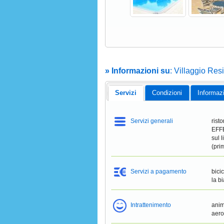
» Informazioni su
: Villaggio Re
Servizi
Condizioni
Informaz
Servizi generali
rist
EFF
sul l
(pri
Servizi a pagamento
bici
la b
Intrattenimento
anima
aero