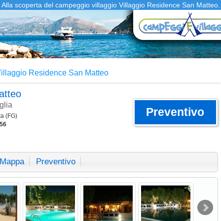
Alla scoperta del campeggio villaggio Villaggio Residence San Matteo.
illaggio Residence San Matteo
Matteo
glia
Preventivo
ta (FG)
56
Mappa
Preventivo