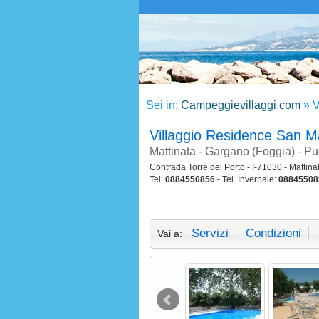
Sei in:
Campeggievillaggi.com
»
V
Villaggio Residence San 
Mattinata - Gargano (Foggia) - Pu
Contrada Torre del Porto - I-71030 - Mattina
Tel:
0884550856
- Tel. Invernale:
08845508
Servizi
Condizioni
Vai a: