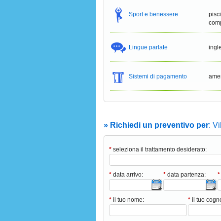
Sport e benessere
pisc
comp
Lingue parlate
ingl
Sistemi di pagamento
amer
» Richiedi un preventivo per
: V
*
seleziona il trattamento desiderato:
*
data arrivo:
*
data partenza:
*
*
il tuo nome:
*
il tuo cog