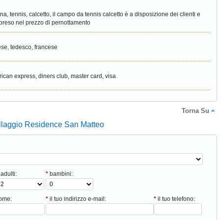
ina, tennis, calcetto, il campo da tennis calcetto è a disposizione dei clienti e
reso nel prezzo di pernottamento
ese, tedesco, francese
ican express, diners club, master card, visa
Torna Su
illaggio Residence San Matteo
adulti:
*
bambini:
nome:
*
il tuo indirizzo e-mail:
*
il tuo telefono: