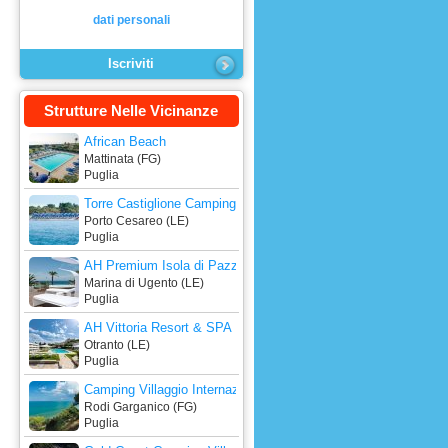
dati personali
Strutture Nelle Vicinanze
African Beach
Mattinata (FG)
Puglia
Torre Castiglione Camping Village
Porto Cesareo (LE)
Puglia
AH Premium Isola di Pazze Hotel Club
Marina di Ugento (LE)
Puglia
AH Vittoria Resort & SPA
Otranto (LE)
Puglia
Camping Villaggio Internazionale
Rodi Garganico (FG)
Puglia