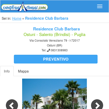
Navig
Residence Club Barbara
Sei in:
Home
Residence Club Barbara
Ostuni - Salento (Brindisi) - Puglia
Via Consolato Veneziano 79 - I-72017
Ostuni (BR)
Tel:
0831308983
PREVENTIVO
Info
Mappa
Previous
Nex