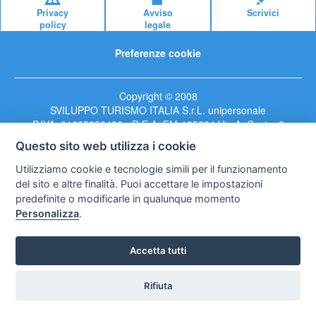
Privacy
Avviso
Scrivici
policy
legale
Preferenze cookie
Copyright © 2008
SVILUPPO TURISMO ITALIA S.r.L. unipersonale
P.IVA: 01665350433 - R.E.A. FM-195884 Via A. Costa, 2
63822 Porto San Giorgio (FM)
Questo sito web utilizza i cookie
Utilizziamo cookie e tecnologie simili per il funzionamento
del sito e altre finalità. Puoi accettare le impostazioni
predefinite o modificarle in qualunque momento
Personalizza
.
Accetta tutti
Rifiuta