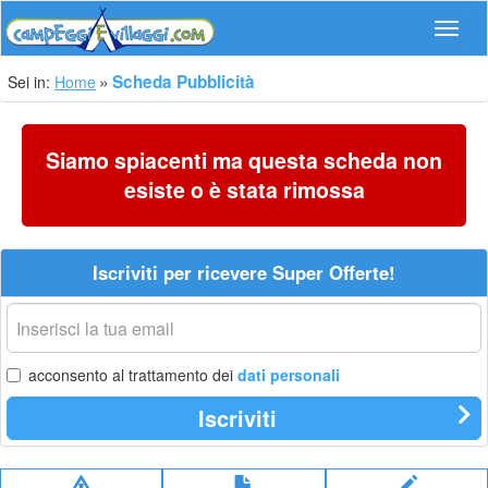
Navig
Scheda Pubblicità
Sei in:
Home
Siamo spiacenti ma questa scheda non
esiste o è stata rimossa
Iscriviti per ricevere Super Offerte!
La
tua
email
acconsento al trattamento dei
dati personali
Iscriviti