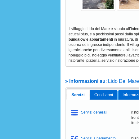
Il villaggio Lido del Mare è situato all’inte
ecucaliptus, e a pochissimi passi dalla sp
bungalow
e
appartamenti
in muratura, di
esterna ed ingresso indipendente. Il vill
igienici anche per diversamente abili.I ser
noleggio bici, noleggio ventilatore, lavatri
ristorante, pizzeria, servizio ristorazio
» Informazioni su
: Lido Del Mar
Servizi
Condizioni
Informaz
Servizi generali
risto
fron
frut
Servizi a pagamento
bian