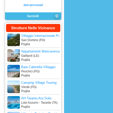
dati personali
Strutture Nelle Vicinanze
Villaggio Internazionale Punta Del Diamante
San Domino (FG)
Puglia
Appartamenti Mancaversa
Gallipoli (LE)
Puglia
Baia Calenella Villaggio
Peschici (FG)
Puglia
Camping Village Touring
Vieste (FG)
Puglia
AH Taranto Ara Solis
Lido Azzurro - Taranto (TA)
Puglia