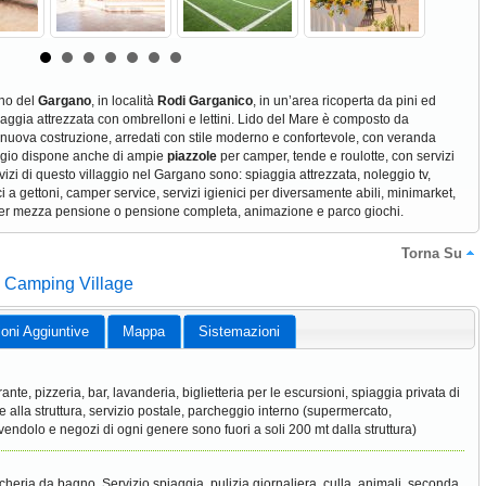
rno del
Gargano
, in località
Rodi Garganico
, in un’area ricoperta da pini ed
iaggia attrezzata con ombrelloni e lettini. Lido del Mare è composto da
 nuova costruzione, arredati con stile moderno e confortevole, con veranda
aggio dispone anche di ampie
piazzole
per camper, tende e roulotte, con servizi
vizi di questo villaggio nel Gargano sono: spiaggia attrezzata, noleggio tv,
ci a gettoni, camper service, servizi igienici per diversamente abili, minimarket,
ne per mezza pensione o pensione completa, animazione e parco giochi.
Torna Su
e Camping Village
ioni Aggiuntive
Mappa
Sistemazioni
rante, pizzeria, bar, lavanderia, biglietteria per le escursioni, spiaggia privata di
te alla struttura, servizio postale, parcheggio interno (supermercato,
tivendolo e negozi di ogni genere sono fuori a soli 200 mt dalla struttura)
cheria da bagno, Servizio spiaggia, pulizia giornaliera, culla, animali, seconda