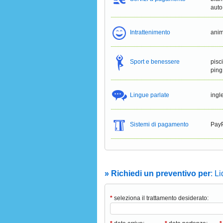
auto
Intrattenimento
anim
Sport e benessere
pisc
ping
Lingue parlate
ingl
Sistemi di pagamento
PayP
» Richiedi un preventivo per
: L
*
seleziona il trattamento desiderato: