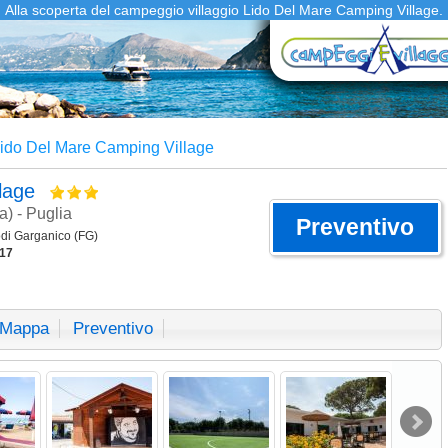
Alla scoperta del campeggio villaggio Lido Del Mare Camping Village.
ido Del Mare Camping Village
llage
) - Puglia
Preventivo
odi Garganico (FG)
17
Mappa
Preventivo