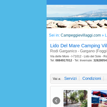
Sei in:
Campeggievillaggi.com
»
L
Lido Del Mare Camping Vi
Rodi Garganico - Gargano (Foggia
Via delle More - I-71012 - Lido del Sole - R
Tel:
0884917012
- Tel. Invernale:
32828054
Servizi
Condizioni
Vai a: