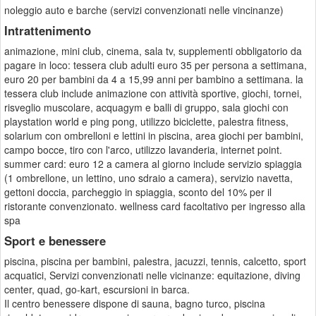
noleggio auto e barche (servizi convenzionati nelle vincinanze)
Intrattenimento
animazione, mini club, cinema, sala tv, supplementi obbligatorio da
pagare in loco: tessera club adulti euro 35 per persona a settimana,
euro 20 per bambini da 4 a 15,99 anni per bambino a settimana. la
tessera club include animazione con attività sportive, giochi, tornei,
risveglio muscolare, acquagym e balli di gruppo, sala giochi con
playstation world e ping pong, utilizzo biciclette, palestra fitness,
solarium con ombrelloni e lettini in piscina, area giochi per bambini,
campo bocce, tiro con l'arco, utilizzo lavanderia, internet point.
summer card: euro 12 a camera al giorno include servizio spiaggia
(1 ombrellone, un lettino, uno sdraio a camera), servizio navetta,
gettoni doccia, parcheggio in spiaggia, sconto del 10% per il
ristorante convenzionato. wellness card facoltativo per ingresso alla
spa
Sport e benessere
piscina, piscina per bambini, palestra, jacuzzi, tennis, calcetto, sport
acquatici, Servizi convenzionati nelle vicinanze: equitazione, diving
center, quad, go-kart, escursioni in barca.
Il centro benessere dispone di sauna, bagno turco, piscina