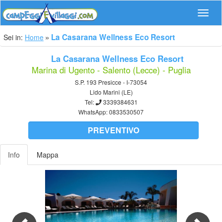
Navig
La Casarana Wellness Eco Resort
Sei in:
Home
La Casarana Wellness Eco Resort
Marina di Ugento - Salento (Lecce) - Puglia
S.P. 193 Presicce - I-73054
Lido Marini (LE)
Tel:
3339384631
WhatsApp:
0833530507
PREVENTIVO
Info
Mappa
Previous
Nex