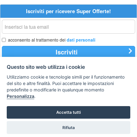
Iscriviti per ricevere Super Offerte!
La
tua
email
acconsento al trattamento dei
dati personali
Iscriviti
Questo sito web utilizza i cookie
Utilizziamo cookie e tecnologie simili per il funzionamento
Privacy
Avviso
Scrivici
policy
legale
del sito e altre finalità. Puoi accettare le impostazioni
predefinite o modificarle in qualunque momento
Preferenze cookie
Personalizza
.
Accetta tutti
Copyright © 2008
SVILUPPO TURISMO ITALIA S.r.L. unipersonale
P.IVA: 01665350433 - R.E.A. FM-195884 Via A. Costa, 2
Rifiuta
63822 Porto San Giorgio (FM)