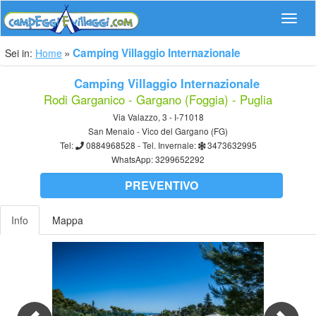
Navig
Camping Villaggio Internazionale
Sei in:
Home
Camping Villaggio Internazionale
Rodi Garganico - Gargano (Foggia) - Puglia
Via Valazzo, 3 - I-71018
San Menaio - Vico del Gargano (FG)
Tel:
0884968528
- Tel. Invernale:
3473632995
WhatsApp:
3299652292
PREVENTIVO
Info
Mappa
Previous
Nex