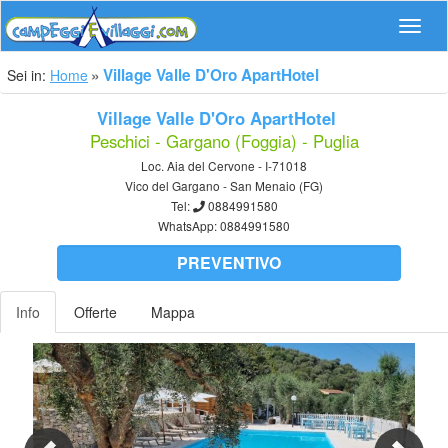
Navig
Village Valle D'Oro ApartHotel
Sei in:
Home
Village Valle D'Oro ApartHotel
Peschici - Gargano (Foggia) - Puglia
Loc. Aia del Cervone - I-71018
Vico del Gargano - San Menaio (FG)
Tel:
0884991580
WhatsApp:
0884991580
PREVENTIVO
Info
Offerte
Mappa
Previous
Nex