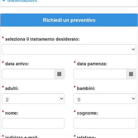
Richiedi un preventivo
*
seleziona il trattamento desiderato:
*
*
data arrivo:
data partenza:
*
*
adulti:
bambini:
*
*
nome:
cognome:
*
*
indirizzo e-mail:
telefono: