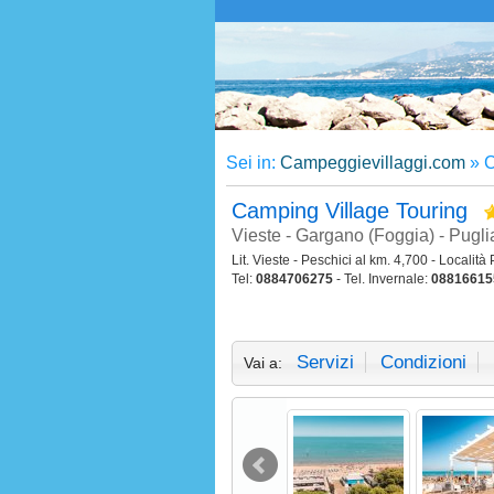
Sei in:
Campeggievillaggi.com
»
C
Camping Village Touring
Vieste - Gargano (Foggia) - Pugli
Lit. Vieste - Peschici al km. 4,700 - Località
Tel:
0884706275
- Tel. Invernale:
08816615
Servizi
Condizioni
Vai a: