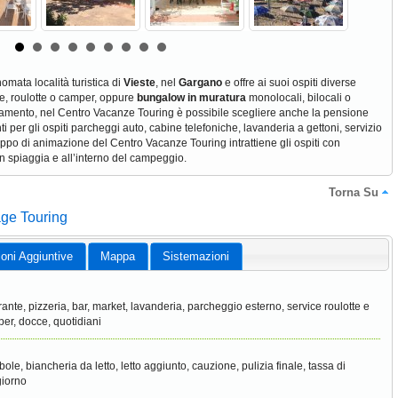
omata località turistica di
Vieste
, nel
Gargano
e offre ai suoi ospiti diverse
e, roulotte o camper, oppure
bungalow in muratura
monolocali, bilocali o
nottamento, nel Centro Vacanze Touring è possibile scegliere anche la pensione
er gli ospiti parcheggi auto, cabine telefoniche, lavanderia a gettoni, servizio
gruppo di animazione del Centro Vacanze Touring intrattiene gli ospiti con
 in spiaggia e all’interno del campeggio.
Torna Su
age Touring
ioni Aggiuntive
Mappa
Sistemazioni
orante, pizzeria, bar, market, lavanderia, parcheggio esterno, service roulotte e
er, docce, quotidiani
ole, biancheria da letto, letto aggiunto, cauzione, pulizia finale, tassa di
iorno