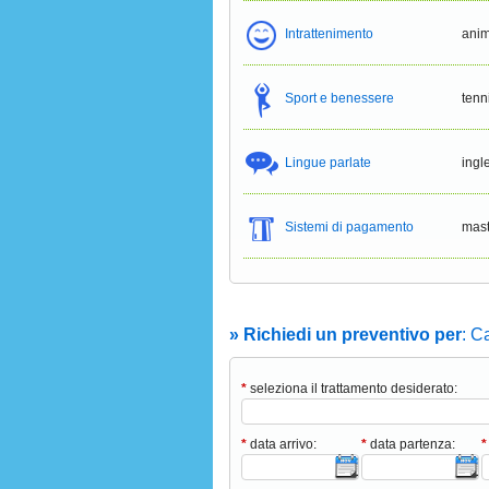
Intrattenimento
anim
Sport e benessere
tenn
Lingue parlate
ingl
Sistemi di pagamento
mast
» Richiedi un preventivo per
: C
*
seleziona il trattamento desiderato:
*
data arrivo:
*
data partenza:
*