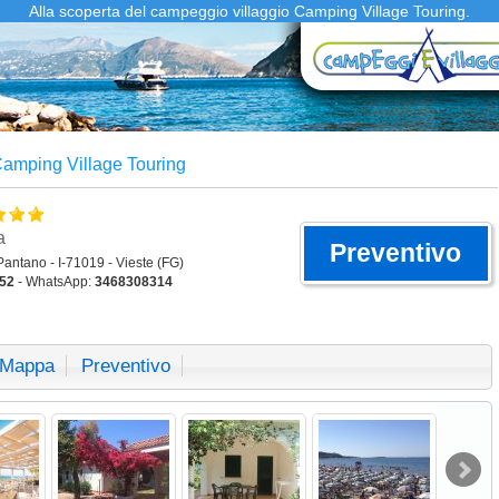
Alla scoperta del campeggio villaggio Camping Village Touring.
amping Village Touring
a
Preventivo
 Pantano - I-71019 - Vieste (FG)
52
- WhatsApp:
3468308314
Mappa
Preventivo