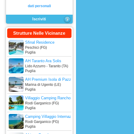
dati personali
Strutture Nelle Vicinanze
Sfinal Residence
Peschici (FG)
Puglia
AH Taranto Ara Solis
Lido Azzurro - Taranto (TA)
Puglia
AH Premium Isola di Pazze Hotel Club
Marina di Ugento (LE)
Puglia
Villaggio Camping Rancho
Rodi Garganico (FG)
Puglia
Camping Villaggio Internazionale
Rodi Garganico (FG)
Puglia