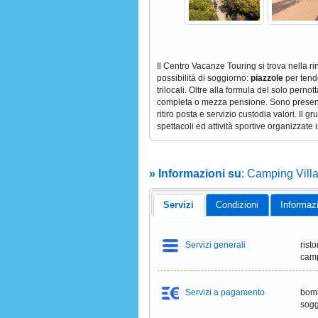
Il Centro Vacanze Touring si trova nella rin
possibilità di soggiorno:
piazzole
per tend
trilocali. Oltre alla formula del solo per
completa o mezza pensione. Sono presenti p
ritiro posta e servizio custodia valori. Il 
spettacoli ed attività sportive organizzate
» Informazioni su
: Camping Vill
Servizi
Condizioni
Informaz
Servizi generali
rist
camp
Servizi a pagamento
bomb
sogg