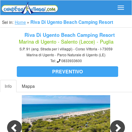
Navig
Riva Di Ugento Beach Camping Resort
Sei in:
Home
Riva Di Ugento Beach Camping Resort
Marina di Ugento - Salento (Lecce) - Puglia
S.P. 91 (ang. Strada per i villaggi) - Corso Vittoria - I-73059
Marina di Ugento - Parco Naturale di Ugento (LE)
Tel:
0833933600
PREVENTIVO
Info
Mappa
Previous
Nex