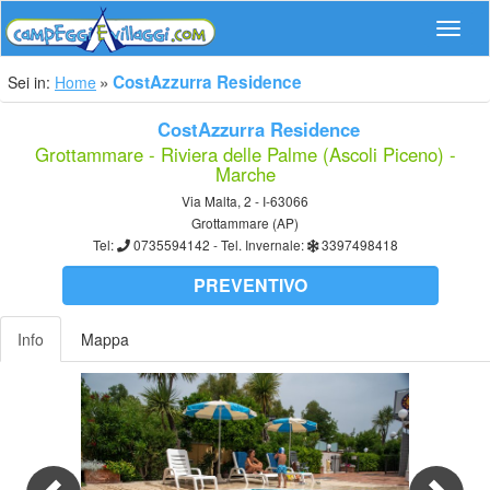
Navig
CostAzzurra Residence
Sei in:
Home
CostAzzurra Residence
Grottammare - Riviera delle Palme (Ascoli Piceno) -
Marche
Via Malta, 2 - I-63066
Grottammare (AP)
Tel:
0735594142
- Tel. Invernale:
3397498418
PREVENTIVO
Info
Mappa
Previous
Nex