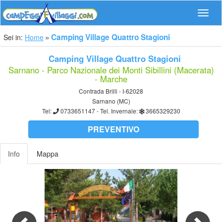
Navig
Camping Village Quattro Stagioni
Sei in:
Home
Camping Village Quattro Stagioni
Sarnano - Parco Nazionale dei Monti Sibillini (Macerata)
- Marche
Contrada Brilli - I-62028
Sarnano (MC)
Tel:
0733651147
- Tel. Invernale:
3665329230
PREVENTIVO
Info
Mappa
Previous
Nex