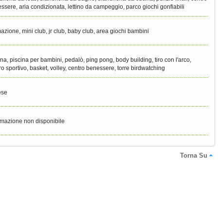
ssere, aria condizionata, lettino da campeggio, parco giochi gonfiabili
azione, mini club, jr club, baby club, area giochi bambini
ina, piscina per bambini, pedalò, ping pong, body building, tiro con l'arco,
ro sportivo, basket, volley, centro benessere, torre birdwatching
ese
rmazione non disponibile
Torna Su