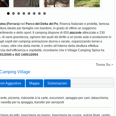
pina (Ferrara)
nel
Parco del Delta del Po
, Riserva Naturale e protetta, famosa
uttura ideale per famiglie con bambini, in grado di offrire un soggiorno
vertimento e dello sport. Il camping dispone di 650
piazzole
attrezzate e 230
 di varia grandezza, ognuno dei quali dà diritto a un posto auto e postazione in
 agli ospiti del camping animazione diurna e serale, organizzando tornei e
corpo, oltre che della mente, il centro all’interno della struttura effettua
nzia dell’efficienza e ospitalità, ricordiamo che il Village Camping Spina ha
 9001/2000 e ISO 14001/2004
.
Torna Su
 Camping Village
ioni Aggiuntive
Mappa
Sistemazioni
orante, pizzeria, ristorante à la carte, escursioni, spiaggia per cani, tabaccheria,
i, navetta per la spiaggia, transfer per aeroporti
cheria da letto, biancheria da bagno, biancheria da cucina, pulizie finali, centro