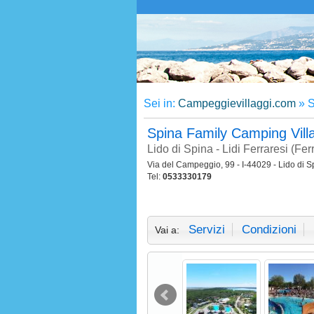
Sei in:
Campeggievillaggi.com
»
S
Spina Family Camping Vil
Lido di Spina - Lidi Ferraresi (Fe
Via del Campeggio, 99 - I-44029 - Lido di S
Tel:
0533330179
Servizi
Condizioni
Vai a: