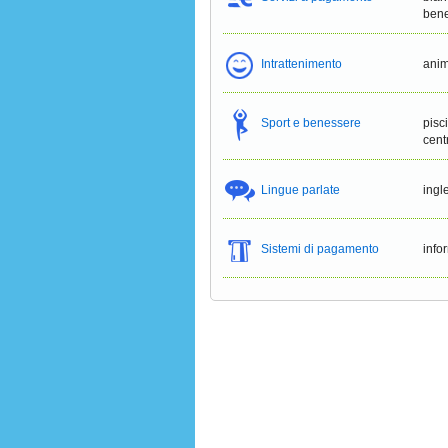
bene
Intrattenimento
anim
Sport e benessere
pisc
cent
Lingue parlate
ingl
Sistemi di pagamento
info