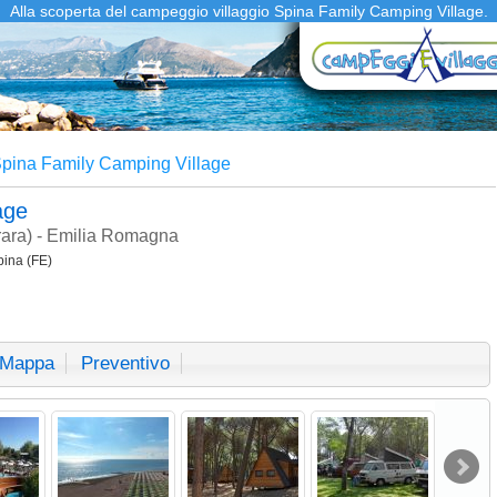
Alla scoperta del campeggio villaggio Spina Family Camping Village.
pina Family Camping Village
lage
rrara) - Emilia Romagna
pina (FE)
Mappa
Preventivo