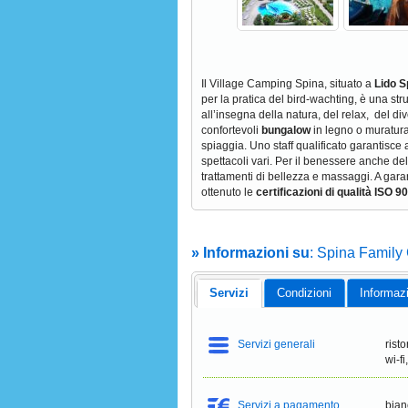
Il Village Camping Spina, situato a
Lido S
per la pratica del bird-wachting, è una str
all’insegna della natura, del relax, del di
confortevoli
bungalow
in legno o muratura,
spiaggia. Uno staff qualificato garantisce
spettacoli vari. Per il benessere anche del 
trattamenti di bellezza e massaggi. A gara
ottenuto le
certificazioni di qualità ISO
» Informazioni su
: Spina Family
Servizi
Condizioni
Informaz
Servizi generali
rist
wi-f
Servizi a pagamento
bian