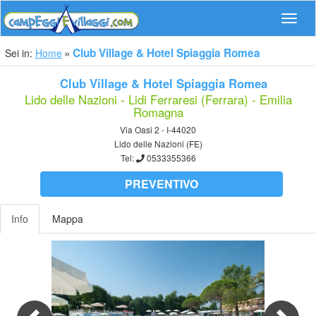
Navig
Club Village & Hotel Spiaggia Romea
Sei in:
Home
Club Village & Hotel Spiaggia Romea
Lido delle Nazioni - Lidi Ferraresi (Ferrara) - Emilia
Romagna
Via Oasi 2 - I-44020
Lido delle Nazioni (FE)
Tel:
0533355366
PREVENTIVO
Info
Mappa
Previous
Nex