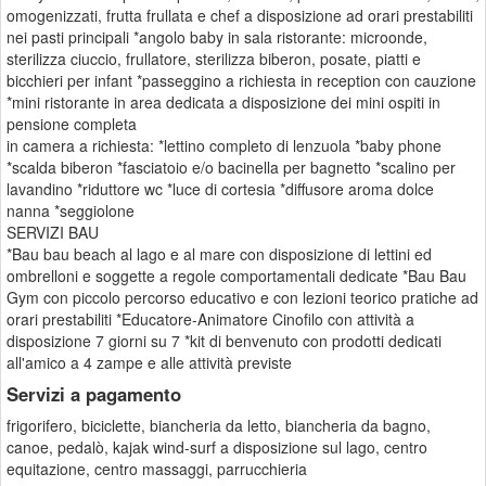
omogenizzati, frutta frullata e chef a disposizione ad orari prestabiliti
nei pasti principali *angolo baby in sala ristorante: microonde,
sterilizza ciuccio, frullatore, sterilizza biberon, posate, piatti e
bicchieri per infant *passeggino a richiesta in reception con cauzione
*mini ristorante in area dedicata a disposizione dei mini ospiti in
pensione completa
in camera a richiesta: *lettino completo di lenzuola *baby phone
*scalda biberon *fasciatoio e/o bacinella per bagnetto *scalino per
lavandino *riduttore wc *luce di cortesia *diffusore aroma dolce
nanna *seggiolone
SERVIZI BAU
*Bau bau beach al lago e al mare con disposizione di lettini ed
ombrelloni e soggette a regole comportamentali dedicate *Bau Bau
Gym con piccolo percorso educativo e con lezioni teorico pratiche ad
orari prestabiliti *Educatore-Animatore Cinofilo con attività a
disposizione 7 giorni su 7 *kit di benvenuto con prodotti dedicati
all'amico a 4 zampe e alle attività previste
Servizi a pagamento
frigorifero, biciclette, biancheria da letto, biancheria da bagno,
canoe, pedalò, kajak wind-surf a disposizione sul lago, centro
equitazione, centro massaggi, parrucchieria