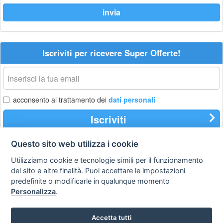
Iscriviti per ricevere Super Offerte!
La
tua
email
acconsento al trattamento dei
dati personali
Iscriviti
Questo sito web utilizza i cookie
Utilizziamo cookie e tecnologie simili per il funzionamento
Privacy
Avviso
Scrivici
policy
legale
del sito e altre finalità. Puoi accettare le impostazioni
predefinite o modificarle in qualunque momento
Preferenze cookie
Personalizza
.
Accetta tutti
Copyright © 2008