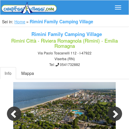
Navig
Rimini Family Camping Village
Sei in:
Home
Rimini Family Camping Village
Rimini Città - Riviera Romagnola (Rimini) - Emilia
Romagna
Via Paolo Toscanelli 112 - I-47922
Viserba (RN)
Tel:
0541732882
Info
Mappa
Previous
Nex