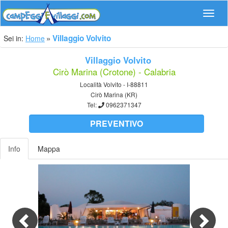
Navig
Villaggio Volvito
Sei in:
Home
Villaggio Volvito
Cirò Marina (Crotone) - Calabria
Località Volvito - I-88811
Cirò Marina (KR)
Tel:
0962371347
PREVENTIVO
Info
Mappa
Previous
Nex